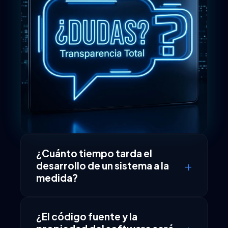
¿Cuánto tiempo tarda el
+
desarrollo de un sistema a la
medida?
El tiempo de desarrollo varía
¿El código fuente y la
dependiendo de la complejidad y